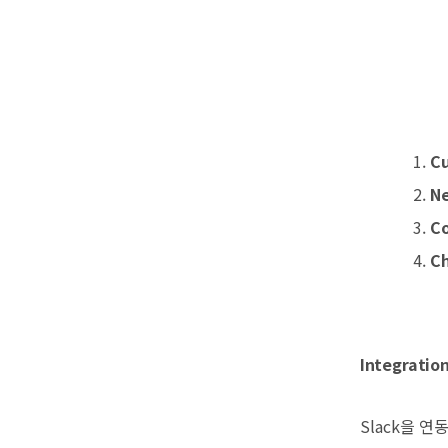
C
N
C
C
Integratio
Slack을 