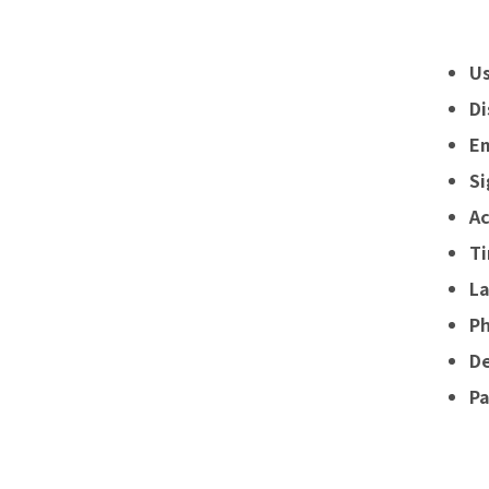
U
D
E
Si
Ac
T
L
P
D
P